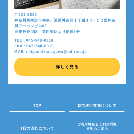
〒221-0822
神奈川県横浜市神奈川区西神奈川１丁目１３−１２西神奈
川アーバンビル6F
※東神奈川駅、東白楽駅より徒歩5分
TEL：045-548-8318
FAX：045-548-8319
MAIL：higashikanagawa@ad-rise.jp
詳しく見る
TOP
就労移行支援について
ご利用料金とご利用対象
1日の流れについて
見学のご案内