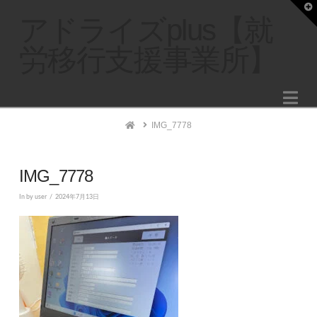
T
t
アドライズplus【就
W
労移行支援事業所】
Na
Home
IMG_7778
IMG_7778
In by user
2024年7月13日