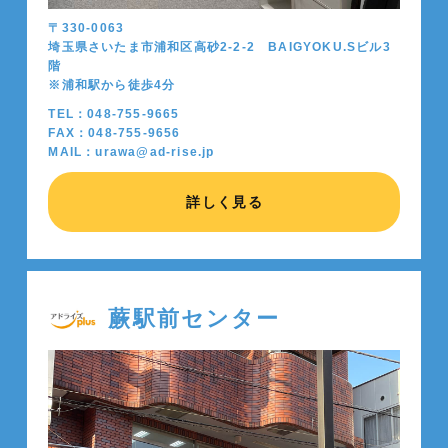
〒330-0063
埼玉県さいたま市浦和区高砂2-2-2 BAIGYOKU.Sビル3
階
※浦和駅から徒歩4分
TEL：048-755-9665
FAX：048-755-9656
MAIL：urawa@ad-rise.jp
詳しく見る
蕨駅前センター