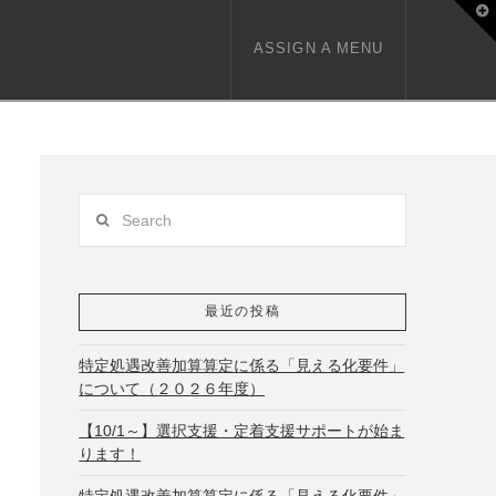
T
t
W
ASSIGN A MENU
Search
最近の投稿
特定処遇改善加算算定に係る「見える化要件」
について（２０２６年度）
【10/1～】選択支援・定着支援サポートが始ま
ります！
特定処遇改善加算算定に係る「見える化要件」