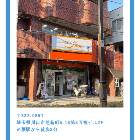
〒333-0851
埼玉県川口市芝新町5-16第3五福ビル2F
※蕨駅から徒歩
3
分