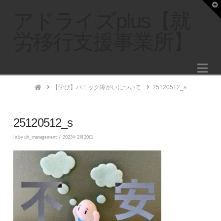
T
t
アドライズplus【就
W
労移行支援事業所】
Na
Home
【学び】パニック障がいについて
25120512_s
25120512_s
In by uh_ management
2023年2月20日