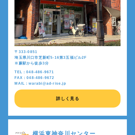
〒333-0851
埼玉県川口市芝新町5-16第3五福ビル2F
※蕨駅から徒歩
3
分
TEL：048-486-9671
FAX：048-486-9672
MAIL：warabi@ad-rise.jp
詳しく見る
横浜東神奈川センター