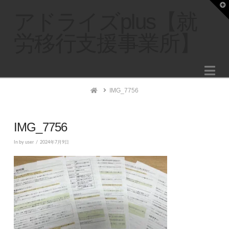
T
t
アドライズplus【就
W
労移行支援事業所】
Na
Home
IMG_7756
IMG_7756
In by user
2024年7月9日