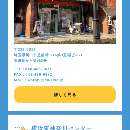
〒333-0851
埼玉県川口市芝新町5-16第3五福ビル2F
※蕨駅から徒歩
3
分
TEL：048-486-9671
FAX：048-486-9672
MAIL：warabi@ad-rise.jp
詳しく見る
横浜東神奈川センター