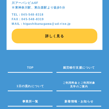
川アーバンビル6F
※東神奈川駅、東白楽駅より徒歩5分
TEL：045-548-8318
FAX：045-548-8319
MAIL：higashikanagawa@ad-rise.jp
詳しく見る
TOP
就労移行支援について
ご利用料金とご利用対象
1日の流れについて
見学のご案内
事業所一覧
新着情報・お知らせ