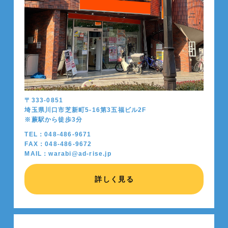
〒333-0851
埼玉県川口市芝新町5-16第3五福ビル2F
※蕨駅から徒歩
3
分
TEL：048-486-9671
FAX：048-486-9672
MAIL：warabi@ad-rise.jp
詳しく見る