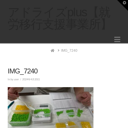
T
t
アドライズplus【就
W
労移行支援事業所】
Na
Home
IMG_7240
IMG_7240
In by user
2024年4月20日