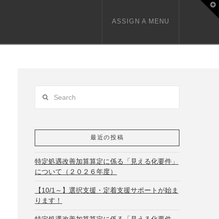
T
t
W
ASSIGN A MENU
Search
最近の投稿
特定処遇改善加算算定に係る「見える化要件」
について（２０２６年度）
【10/1～】選択支援・定着支援サポートが始ま
ります！
特定処遇改善加算算定に係る「見える化要件」