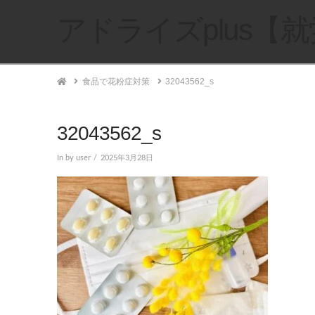
アドライズplus【
Home
食品で花粉症対策
32043562_s
32043562_s
In by user
2025年3月28日