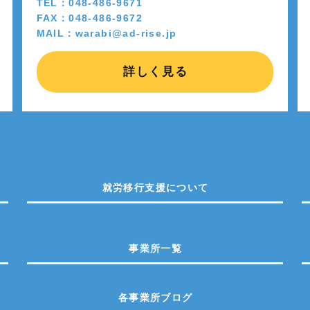
TEL：048-486-9671
FAX：048-486-9672
MAIL：warabi@ad-rise.jp
詳しく見る
就労移行支援について
事業所一覧
各事業所ブログ