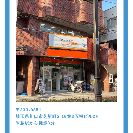
〒333-0851
埼玉県川口市芝新町5-16第3五福ビル2F
※蕨駅から徒歩
3
分