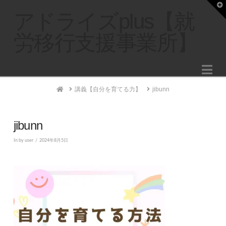
T
t
アドライズplus【就
W
労移行支援事業所】
Na
Home
講義【自分を育てる力】
jibunn
jibunn
In by user
2024年8月5日