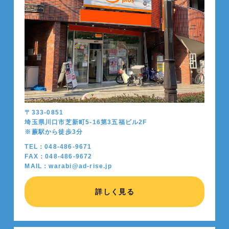
〒333-0851
埼玉県川口市芝新町5-16第3五福ビル2F
※蕨駅から徒歩
3
分
TEL：048-486-9671
FAX：048-486-9672
MAIL：warabi@ad-rise.jp
詳しく見る