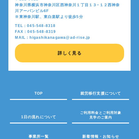
神奈川県横浜市神奈川区西神奈川１丁目１３−１２西神奈
川アーバンビル6F
※東神奈川駅、東白楽駅より徒歩5分
TEL：045-548-8318
FAX：045-548-8319
MAIL：higashikanagawa@ad-rise.jp
詳しく見る
TOP
就労移行支援について
ご利用料金とご利用対象
1日の流れについて
見学のご案内
事業所一覧
新着情報・お知らせ