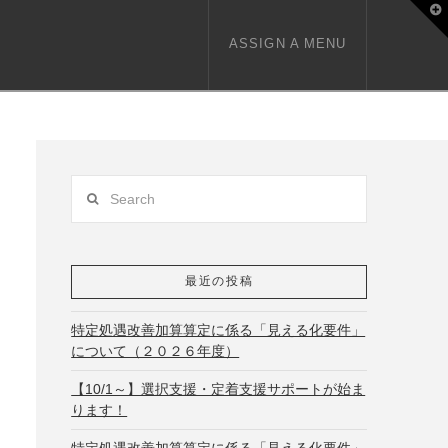
T
t
W
ASSIGN A MENU
Search
最近の投稿
特定処遇改善加算算定に係る「見える化要件」
について（２０２６年度）
【10/1～】選択支援・定着支援サポートが始ま
ります！
特定処遇改善加算算定に係る「見える化要件」