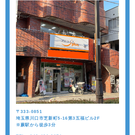
〒333-0851
埼玉県川口市芝新町5-16第3五福ビル2F
※蕨駅から徒歩
3
分