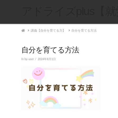
アドライズplus【
Home
講義【自分を育てる力】
自分を育てる方法
自分を育てる方法
In by user
2024年8月1日