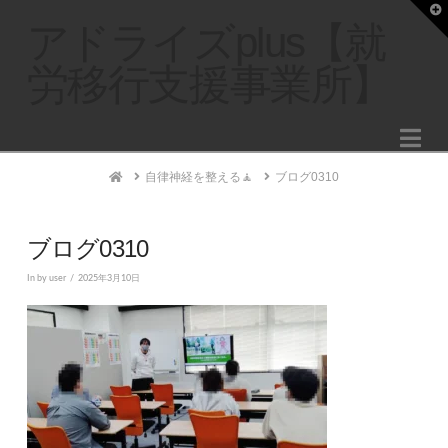
T
t
アドライズplus【就
W
労移行支援事業所】
Na
Home
自律神経を整える🧘
ブログ0310
ブログ0310
In by user
2025年3月10日