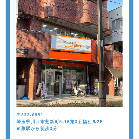
〒333-0851
埼玉県川口市芝新町5-16第3五福ビル2F
※蕨駅から徒歩
3
分