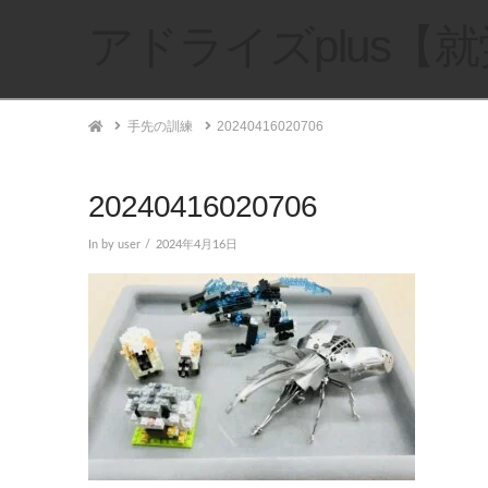
アドライズplus【
Home
手先の訓練
20240416020706
20240416020706
In by user
2024年4月16日