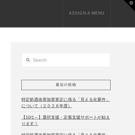
T
t
W
ASSIGN A MENU
Search
最近の投稿
特定処遇改善加算算定に係る「見える化要件」
について（２０２６年度）
【10/1～】選択支援・定着支援サポートが始ま
ります！
特定処遇改善加算算定に係る「見える化要件」