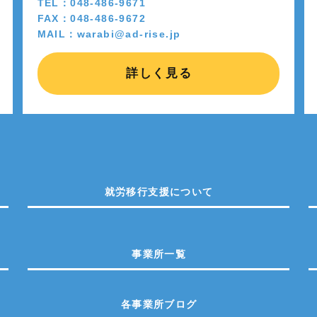
TEL：048-486-9671
FAX：048-486-9672
MAIL：warabi@ad-rise.jp
詳しく見る
就労移行支援について
事業所一覧
各事業所ブログ