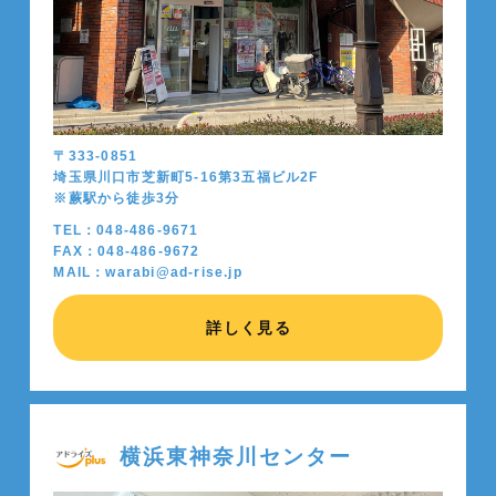
〒333-0851
埼玉県川口市芝新町5-16第3五福ビル2F
※蕨駅から徒歩
3
分
TEL：048-486-9671
FAX：048-486-9672
MAIL：warabi@ad-rise.jp
詳しく見る
横浜東神奈川センター