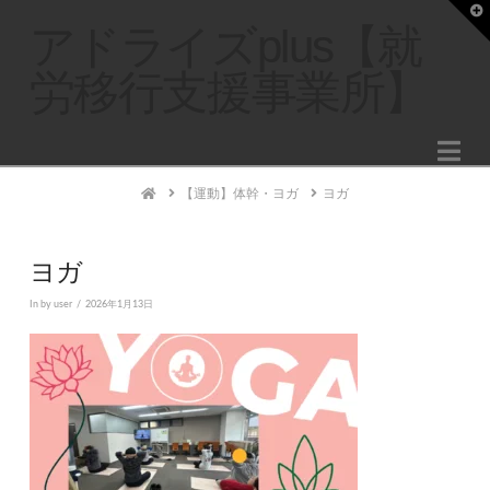
T
t
アドライズplus【就
W
労移行支援事業所】
Na
Home
【運動】体幹・ヨガ
ヨガ
ヨガ
In by user
2026年1月13日