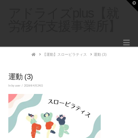
T
t
アドライズplus【就
W
労移行支援事業所】
Na
Home
【運動】スローピラティス
運動 (3)
運動 (3)
In by user
2026年4月24日