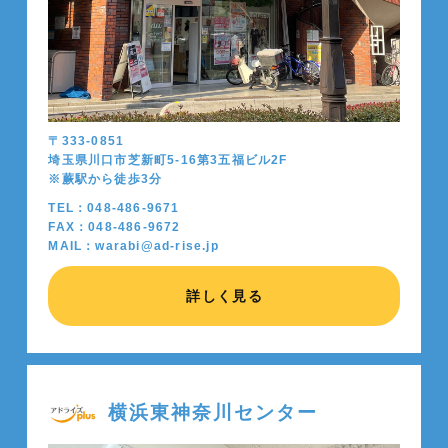
〒333-0851
埼玉県川口市芝新町5-16第3五福ビル2F
※蕨駅から徒歩
3
分
TEL：048-486-9671
FAX：048-486-9672
MAIL：warabi@ad-rise.jp
詳しく見る
横浜東神奈川センター