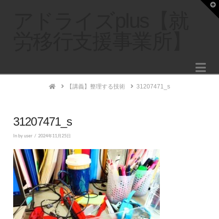
T
t
アドライズplus【就
W
労移行支援事業所】
Na
Home
【講義】整理する技術
31207471_s
31207471_s
In by user
2024年11月25日