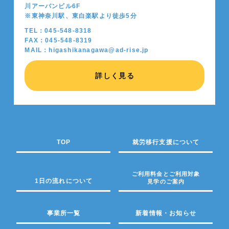
川アーバンビル6F
※東神奈川駅、東白楽駅より徒歩5分
TEL：045-548-8318
FAX：045-548-8319
MAIL：higashikanagawa@ad-rise.jp
詳しく見る
TOP
就労移行支援について
ご利用料金とご利用対象
1日の流れについて
見学のご案内
事業所一覧
新着情報・お知らせ