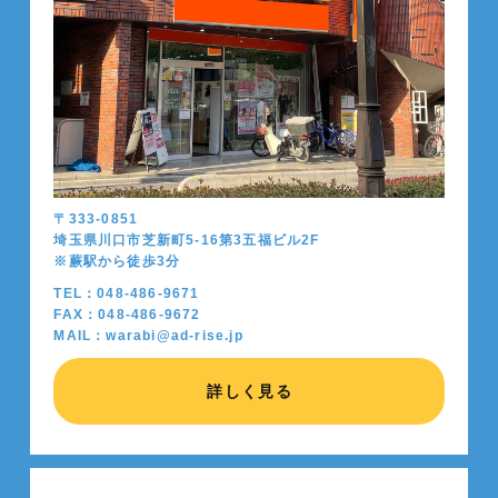
〒333-0851
埼玉県川口市芝新町5-16第3五福ビル2F
※蕨駅から徒歩
3
分
TEL：048-486-9671
FAX：048-486-9672
MAIL：warabi@ad-rise.jp
詳しく見る