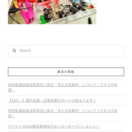
Search
最近の投稿
特定処遇改善加算算定に係る「見える化要件」について（２０２６年
度）
【10/1～】選択支援・定着支援サポートが始まります！
特定処遇改善加算算定に係る「見える化要件」について（２０２５年
度）
アドライズplus横浜東神奈川センターオープンしました！