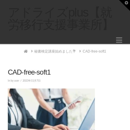
T
t
アドライズplus【就
W
労移行支援事業所】
Na
Home
秘書検定講座始めました💐
CAD-free-soft1
CAD-free-soft1
In by user
2023年11月7日