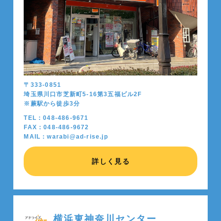
〒333-0851
埼玉県川口市芝新町5-16第3五福ビル2F
※蕨駅から徒歩
3
分
TEL：048-486-9671
FAX：048-486-9672
MAIL：warabi@ad-rise.jp
詳しく見る
横浜東神奈川センター