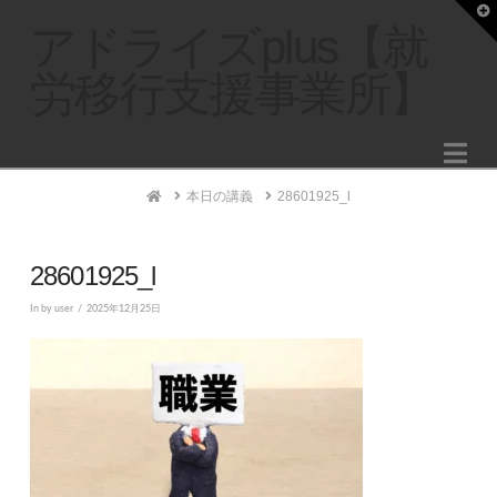
T
t
アドライズplus【就
W
労移行支援事業所】
Na
Home
本日の講義
28601925_l
28601925_l
In by user
2025年12月25日