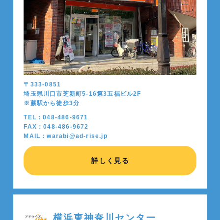
〒333-0851
埼玉県川口市芝新町5-16第3五福ビル2F
※蕨駅から徒歩
3
分
TEL：048-486-9671
FAX：048-486-9672
MAIL：warabi@ad-rise.jp
詳しく見る
横浜東神奈川センター