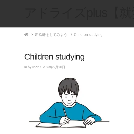
アドライズplus【
Home
断捨離をしてみよう
Children studying
Children studying
In by user
2023年5月20日