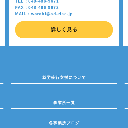
TEL：048-486-9671
FAX：048-486-9672
MAIL：warabi@ad-rise.jp
詳しく見る
就労移行支援について
事業所一覧
各事業所ブログ