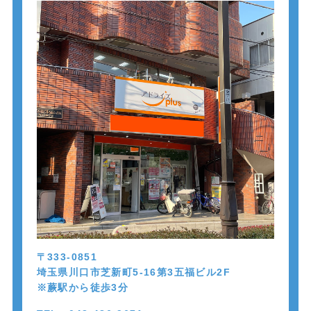
〒333-0851
埼玉県川口市芝新町5-16第3五福ビル2F
※蕨駅から徒歩
3
分