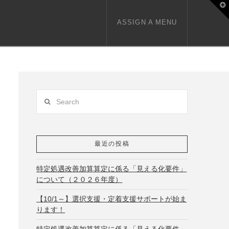
T
t
W
ASSIGN A MENU
Search
最近の投稿
特定処遇改善加算算定に係る「見える化要件」
について（２０２６年度）
【10/1～】選択支援・定着支援サポートが始ま
ります！
特定処遇改善加算算定に係る「見える化要件」