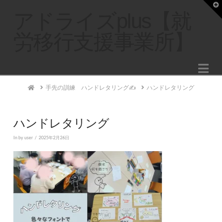
T
t
アドライズplus【就
W
労移行支援事業所】
Na
Home
手先の訓練 ハンドレタリング✍
ハンドレタリング
ハンドレタリング
In by user
2025年2月26日