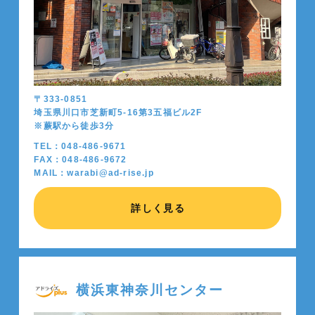
〒333-0851
埼玉県川口市芝新町5-16第3五福ビル2F
※蕨駅から徒歩
3
分
TEL：048-486-9671
FAX：048-486-9672
MAIL：warabi@ad-rise.jp
詳しく見る
横浜東神奈川センター