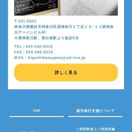
〒221-0822
神奈川県横浜市神奈川区西神奈川１丁目１３−１２西神奈
川アーバンビル6F
※東神奈川駅、東白楽駅より徒歩5分
TEL：045-548-8318
FAX：045-548-8319
MAIL：higashikanagawa@ad-rise.jp
詳しく見る
TOP
就労移行支援について
ご利用料金とご利用対象