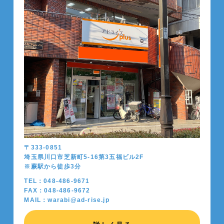
〒333-0851
埼玉県川口市芝新町5-16第3五福ビル2F
※蕨駅から徒歩
3
分
TEL：048-486-9671
FAX：048-486-9672
MAIL：warabi@ad-rise.jp