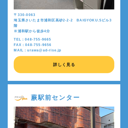
〒330-0063
埼玉県さいたま市浦和区高砂2-2-2 BAIGYOKU.Sビル3
階
※浦和駅から徒歩4分
TEL：048-755-9665
FAX：048-755-9656
MAIL：urawa@ad-rise.jp
詳しく見る
蕨駅前センター