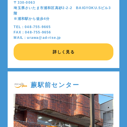
〒330-0063
埼玉県さいたま市浦和区高砂2-2-2 BAIGYOKU.Sビル3
階
※浦和駅から徒歩4分
TEL：048-755-9665
FAX：048-755-9656
MAIL：urawa@ad-rise.jp
詳しく見る
蕨駅前センター