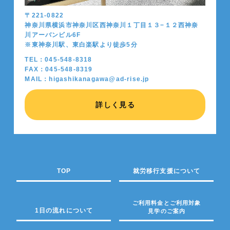
〒221-0822
神奈川県横浜市神奈川区西神奈川１丁目１３−１２西神奈
川アーバンビル6F
※東神奈川駅、東白楽駅より徒歩5分
TEL：045-548-8318
FAX：045-548-8319
MAIL：higashikanagawa@ad-rise.jp
詳しく見る
TOP
就労移行支援について
ご利用料金とご利用対象
1日の流れについて
見学のご案内