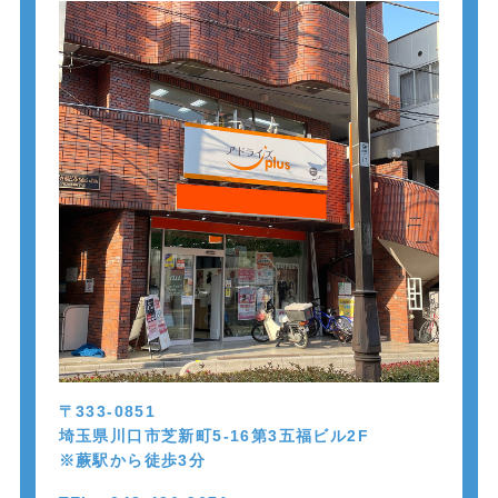
〒333-0851
埼玉県川口市芝新町5-16第3五福ビル2F
※蕨駅から徒歩
3
分