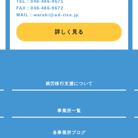
TEL：048-486-9671
FAX：048-486-9672
MAIL：warabi@ad-rise.jp
詳しく見る
就労移行支援について
事業所一覧
各事業所ブログ