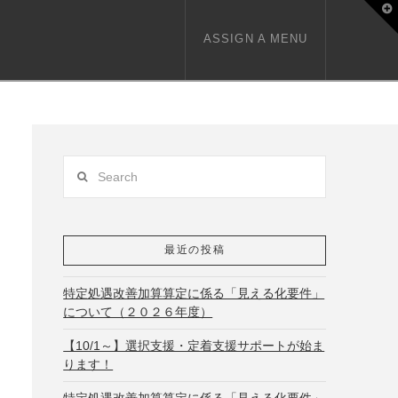
T
t
W
ASSIGN A MENU
Search
最近の投稿
特定処遇改善加算算定に係る「見える化要件」
について（２０２６年度）
【10/1～】選択支援・定着支援サポートが始ま
ります！
特定処遇改善加算算定に係る「見える化要件」