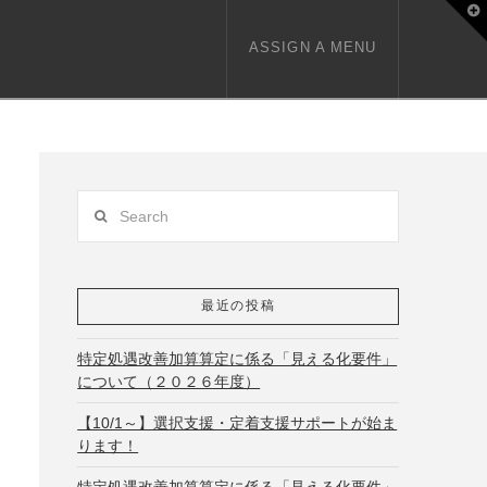
T
t
W
ASSIGN A MENU
Search
最近の投稿
特定処遇改善加算算定に係る「見える化要件」
について（２０２６年度）
【10/1～】選択支援・定着支援サポートが始ま
ります！
特定処遇改善加算算定に係る「見える化要件」