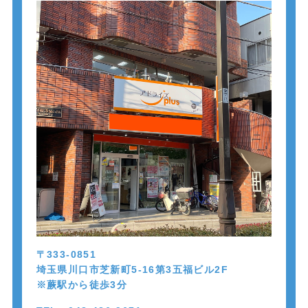
〒333-0851
埼玉県川口市芝新町5-16第3五福ビル2F
※蕨駅から徒歩
3
分