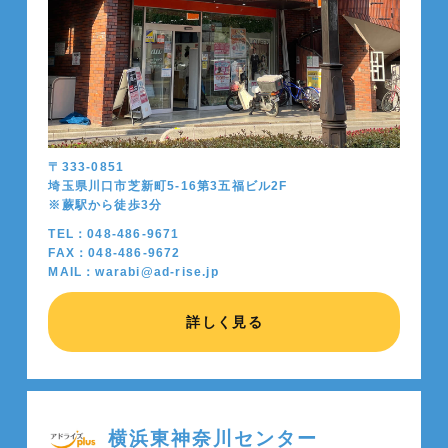
〒333-0851
埼玉県川口市芝新町5-16第3五福ビル2F
※蕨駅から徒歩
3
分
TEL：048-486-9671
FAX：048-486-9672
MAIL：warabi@ad-rise.jp
詳しく見る
横浜東神奈川センター