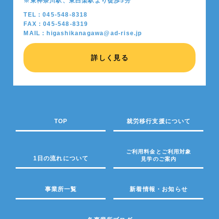
※東神奈川駅、東白楽駅より徒歩5分
TEL：045-548-8318
FAX：045-548-8319
MAIL：higashikanagawa@ad-rise.jp
詳しく見る
TOP
就労移行支援について
ご利用料金とご利用対象
1日の流れについて
見学のご案内
事業所一覧
新着情報・お知らせ