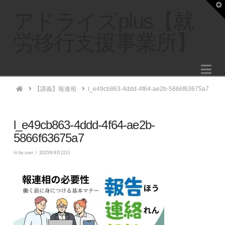
T
t
アドライズplus【就
W
労移行支援事業所】
Na
Home
【講義】報連相
l_e49cb863-4ddd-4f64-ae2b-5866f63675a7
l_e49cb863-4ddd-4f64-ae2b-
5866f63675a7
In by user
2025年8月22日