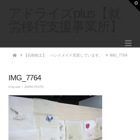
T
t
アドライズplus【就
W
労移行支援事業所】
Na
Home
【石粉粘土】 ハンドメイド充実しています。
IMG_7764
IMG_7764
In by user
2024年7月17日