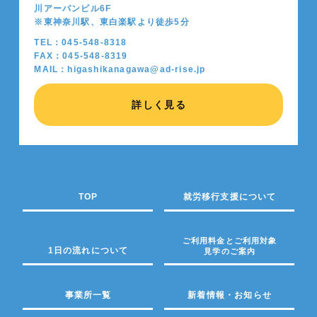
川アーバンビル6F
※東神奈川駅、東白楽駅より徒歩5分
TEL：045-548-8318
FAX：045-548-8319
MAIL：higashikanagawa@ad-rise.jp
詳しく見る
TOP
就労移行支援について
ご利用料金とご利用対象
1日の流れについて
見学のご案内
事業所一覧
新着情報・お知らせ