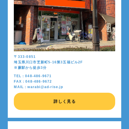
〒333-0851
埼玉県川口市芝新町5-16第3五福ビル2F
※蕨駅から徒歩
3
分
TEL：048-486-9671
FAX：048-486-9672
MAIL：warabi@ad-rise.jp
詳しく見る