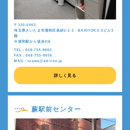
〒330-0063
埼玉県さいたま市浦和区高砂2-2-2 BAIGYOKU.Sビル3
階
※浦和駅から徒歩4分
TEL：048-755-9665
FAX：048-755-9656
MAIL：urawa@ad-rise.jp
詳しく見る
蕨駅前センター