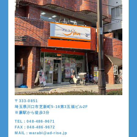
〒333-0851
埼玉県川口市芝新町5-16第3五福ビル2F
※蕨駅から徒歩
3
分
TEL：048-486-9671
FAX：048-486-9672
MAIL：warabi@ad-rise.jp