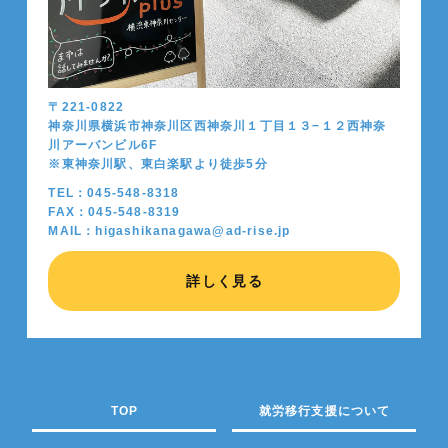
〒221-0822
神奈川県横浜市神奈川区西神奈川１丁目１３−１２西神奈
川アーバンビル6F
※東神奈川駅、東白楽駅より徒歩5分
TEL：045-548-8318
FAX：045-548-8319
MAIL：higashikanagawa@ad-rise.jp
詳しく見る
TOP
就労移行支援について