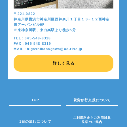
〒221-0822
神奈川県横浜市神奈川区西神奈川１丁目１３−１２西神奈
川アーバンビル6F
※東神奈川駅、東白楽駅より徒歩5分
TEL：045-548-8318
FAX：045-548-8319
MAIL：higashikanagawa@ad-rise.jp
詳しく見る
TOP
就労移行支援について
ご利用料金とご利用対象
1日の流れについて
見学のご案内