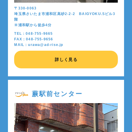
〒330-0063
埼玉県さいたま市浦和区高砂2-2-2 BAIGYOKU.Sビル3
階
※浦和駅から徒歩4分
TEL：048-755-9665
FAX：048-755-9656
MAIL：urawa@ad-rise.jp
詳しく見る
蕨駅前センター