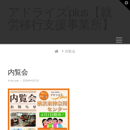
T
t
アドライズplus【就
W
労移行支援事業所】
Na
Home
内覧会
内覧会
In by user
2024年4月1日