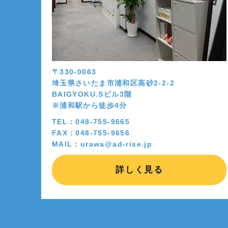
〒330-0063
埼玉県さいたま市浦和区高砂2-2-2
BAIGYOKU.Sビル3階
※浦和駅から徒歩4分
TEL：048-755-9665
FAX：048-755-9656
MAIL：urawa@ad-rise.jp
詳しく見る