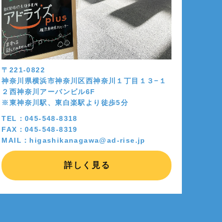
〒221-0822
神奈川県横浜市神奈川区西神奈川１丁目１３−１
２西神奈川アーバンビル6F
※東神奈川駅、東白楽駅より徒歩5分
TEL：045-548-8318
FAX：045-548-8319
MAIL：higashikanagawa@ad-rise.jp
詳しく見る