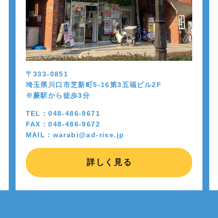
〒333-0851
埼玉県川口市芝新町5-16第3五福ビル2F
※蕨駅から徒歩
3
分
TEL：048-486-9671
FAX：048-486-9672
MAIL：warabi@ad-rise.jp
詳しく見る