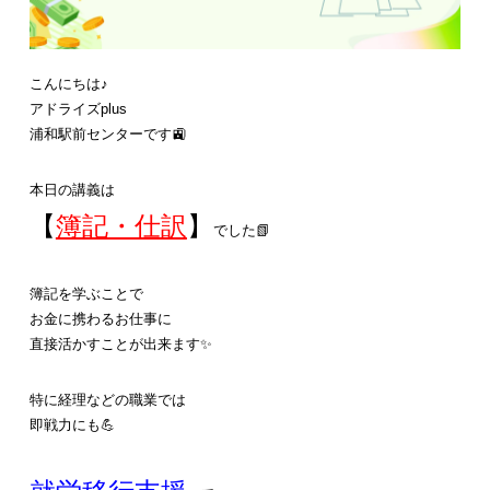
こんにちは♪
アドライズplus
浦和駅前センターです🚉
本日の講義は
【
簿記・仕訳
】
でした📗
簿記を学ぶことで
お金に携わるお仕事に
直接活かすことが出来ます✨
特に経理などの職業では
即戦力にも💪