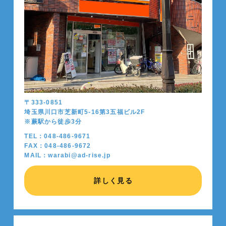
〒333-0851
埼玉県川口市芝新町5-16第3五福ビル2F
※蕨駅から徒歩
3
分
TEL：048-486-9671
FAX：048-486-9672
MAIL：warabi@ad-rise.jp
詳しく見る