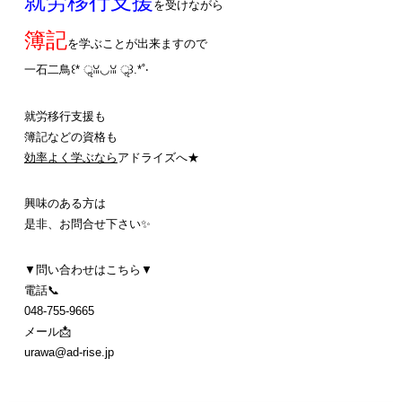
就労移行支援
を受けながら
簿記
を学ぶことが出来ますので
一石二鳥꒰* ॢꈍ◡ꈍ ॢ꒱.*˚‧
就労移行支援も
簿記などの資格も
効率よく学ぶなら
アドライズへ★
興味のある方は
是非、お問合せ下さい✨
▼問い合わせはこちら▼
電話📞
048-755-9665
メール📩
urawa@ad-rise.jp