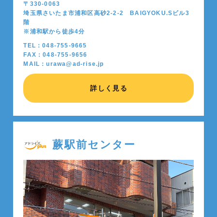
〒330-0063
埼玉県さいたま市浦和区高砂2-2-2 BAIGYOKU.Sビル3
階
※浦和駅から徒歩4分
TEL：048-755-9665
FAX：048-755-9656
MAIL：urawa@ad-rise.jp
詳しく見る
蕨駅前センター