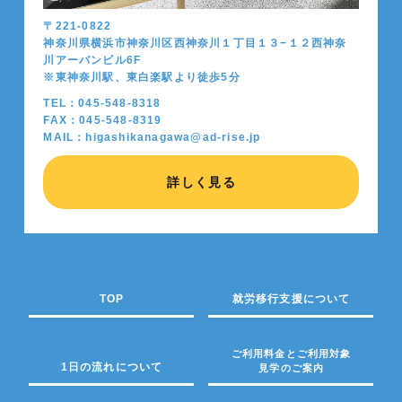
〒221-0822
神奈川県横浜市神奈川区西神奈川１丁目１３−１２西神奈
川アーバンビル6F
※東神奈川駅、東白楽駅より徒歩5分
TEL：045-548-8318
FAX：045-548-8319
MAIL：higashikanagawa@ad-rise.jp
詳しく見る
TOP
就労移行支援について
ご利用料金とご利用対象
1日の流れについて
見学のご案内