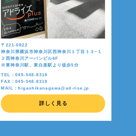
〒221-0822
神奈川県横浜市神奈川区西神奈川１丁目１３−１
２西神奈川アーバンビル6F
※東神奈川駅、東白楽駅より徒歩5分
TEL：045-548-8318
FAX：045-548-8319
MAIL：higashikanagawa@ad-rise.jp
詳しく見る