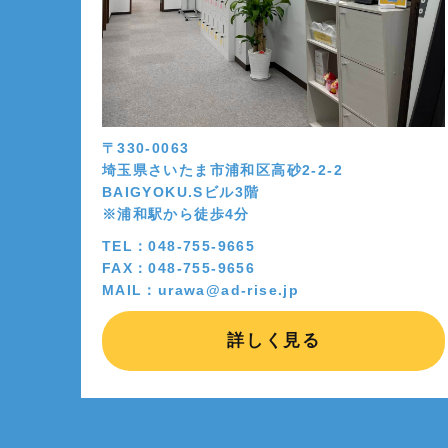
〒330-0063
埼玉県さいたま市浦和区高砂2-2-2
BAIGYOKU.Sビル3階
※浦和駅から徒歩4分
TEL：048-755-9665
FAX：048-755-9656
MAIL：urawa@ad-rise.jp
詳しく見る