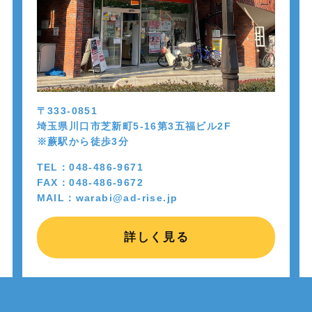
〒333-0851
埼玉県川口市芝新町5-16第3五福ビル2F
※蕨駅から徒歩
3
分
TEL：048-486-9671
FAX：048-486-9672
MAIL：warabi@ad-rise.jp
詳しく見る