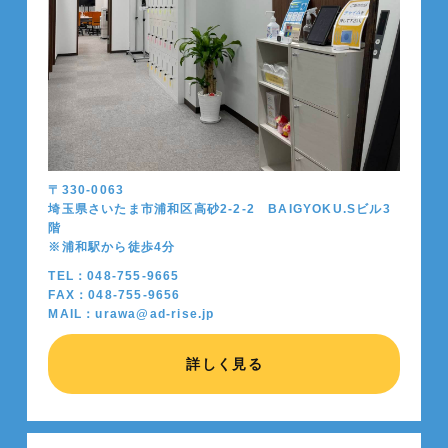
〒330-0063
埼玉県さいたま市浦和区高砂2-2-2 BAIGYOKU.Sビル3
階
※浦和駅から徒歩4分
TEL：048-755-9665
FAX：048-755-9656
MAIL：urawa@ad-rise.jp
詳しく見る